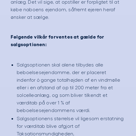
anlæg. Det vil sige, at opstiller er forpligtet til at
købe naboens ejendom, såfremt ejeren heraf
ønsker at sælge.
Følgende vilkår forventes at gælde for
salgsoptionen:
Salgsoptionen skal alene tilbydes alle
beboelsesejendomme, der er placeret
indenfor 6 gange totalhøjden af en vindmølle
eller i en afstand af op til 200 meter fra et
solcelleanlæg, og som bliver tilkendt et
værditab på over 1 % af
beboelsesejendommens værdi.
Salgsoptionens størrelse vil ligesom erstatning
for værditab blive afgjort af
Taksationsmyndigheden,